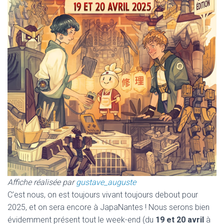
Affiche réalisée par
gustave_auguste
C’est nous, on est toujours vivant toujours debout pour
2025, et on sera encore à JapaNantes ! Nous serons bien
évidemment présent tout le week-end (du
19 et 20 avril
à