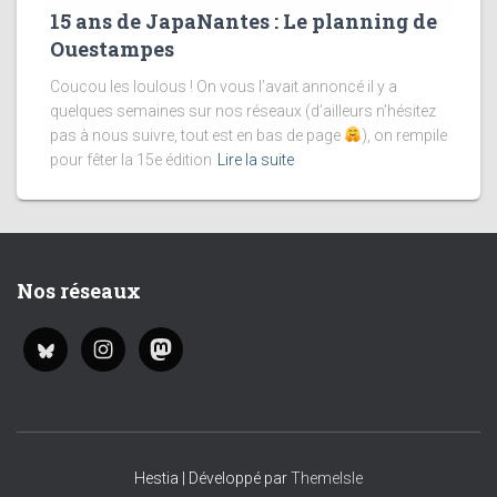
15 ans de JapaNantes : Le planning de
Ouestampes
Coucou les loulous ! On vous l’avait annoncé il y a
quelques semaines sur nos réseaux (d’ailleurs n’hésitez
pas à nous suivre, tout est en bas de page
), on rempile
pour fêter la 15e édition
Lire la suite
Nos réseaux
Hestia | Développé par
ThemeIsle